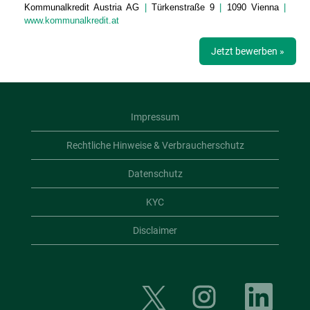
Kommunalkredit Austria AG
|
Türkenstraße 9
|
1090 Vienna
|
www.kommunalkredit.at
Jetzt bewerben »
Impressum
Rechtliche Hinweise & Verbraucherschutz
Datenschutz
KYC
Disclaimer
W
W
W
i
i
i
r
r
r